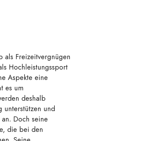
b als Freizeitvergnügen
als Hochleistungssport
che Aspekte eine
ht es um
 werden deshalb
ng unterstützen und
n an. Doch seine
e, die bei den
hen. Seine