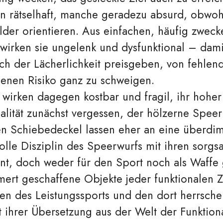
n rätselhaft, manche geradezu absurd, obwohl
ilder orientieren. Aus einfachen, häufig zwec
 wirken sie ungelenk und dysfunktional – dami
ch der Lächerlichkeit preisgeben, von fehle
enen Risiko ganz zu schweigen.
rken dagegen kostbar und fragil, ihr hoher ä
alität zunächst vergessen, der hölzerne Spee
en Schiebedeckel lassen eher an eine überdim
lle Disziplin des Speerwurfs mit ihren sorgs
annt, doch weder für den Sport noch als Waffe
mert geschaffene Objekte jeder funktionalen 
n des Leistungssports und den dort herrsch
 ihrer Übersetzung aus der Welt der Funktion