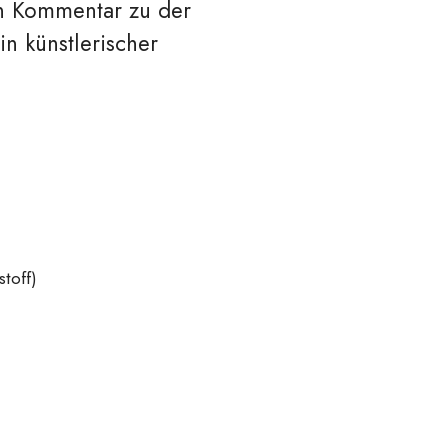
en Kommentar zu der
n künstlerischer
toff)