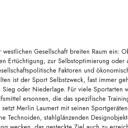
 westlichen Gesellschaft breiten Raum ein: O
en Ertüchtigung, zur Selbstoptimierung oder 
esellschaftspolitische Faktoren und ökonomis
lten ist der Sport Selbstzweck, fast immer ge
m Sieg oder Niederlage. Für viele Sportarten
lfsmittel ersonnen, die das spezifische Traini
n setzt Merlin Laumert mit seinen Sportgeräte
ine Technoiden, stahlglänzenden Designobjekt
ng wecken, das gesteckte Ziel auch zu erreic